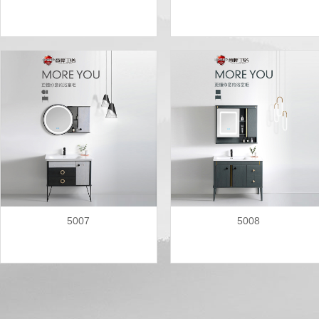
5007
5008