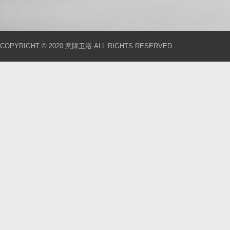
COPYRIGHT © 2020 意牌卫浴 ALL RIGHTS RESERVED